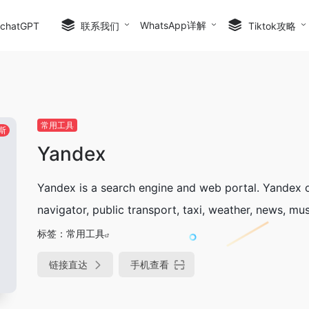
WhatsApp详解
hatGPT
联系我们
Tiktok攻略
常用工具
斯
Yandex
Yandex is a search engine and web portal. Yandex of
navigator, public transport, taxi, weather, news, mus
标签：
常用工具
链接直达
手机查看