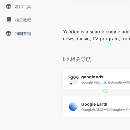
常用工具
相关教程
Yandex is a search engine and 
到期查询
news, music, TV program, trans
相关导航
google ads
Google Earth