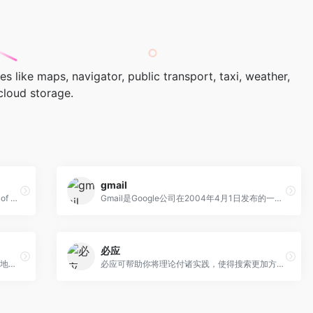
s like maps, navigator, public transport, taxi, weather,
cloud storage.
gmail
Shop securely and with ease from millions of brands across the globe. PayPal has got you covered.
Gmail是Google公司在2004年4月1日发布的一个免费电子邮件服务。Gmail在最初推出时，新用户需要现有用户的电子邮件邀请。2007年2月7日Google宣布将Gmail的注册完全开放
必应
Google地图是Google公司向全球提供的电子地图服务，地图包含地标、线条、形状等信息，提供矢量地图、卫星照片、地形图等三种视图。
必应可帮助你将理论付诸实践，使得搜索更加方便快捷，从而达到事半功倍的效果。